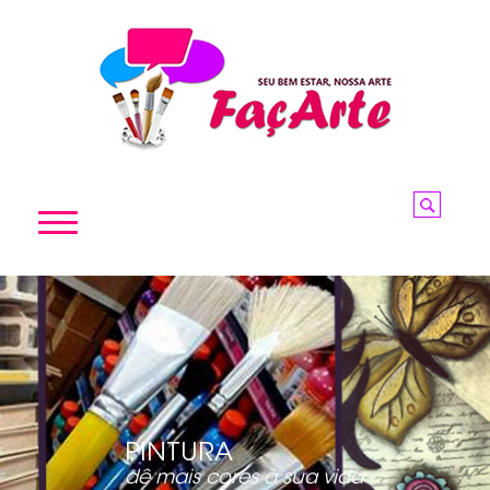
HOME
A FAÇARTE
PRODUTOS
CURSOS
P
I
N
T
U
R
A
NOVIDADES
d
ê
m
a
i
s
c
o
r
e
s
à
s
u
a
v
i
d
a