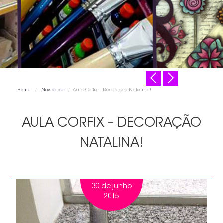
CONTATO
Home
/
Novidades
/
Aula Corfix – Decoração Natalina!
AULA CORFIX – DECORAÇÃO
NATALINA!
30 de junho
2015