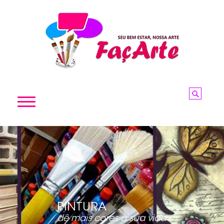
HOME
A FAÇARTE
PRODUTOS
CURSOS
P
I
N
T
U
R
A
NOVIDADES
d
ê
m
a
i
s
c
o
r
e
s
à
s
u
a
v
i
d
a